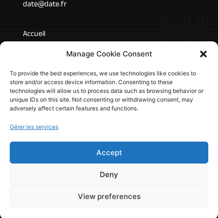
date@date.fr
Accueil
L’entreprise
Manage Cookie Consent
Marchés
Technologies
To provide the best experiences, we use technologies like cookies to
store and/or access device information. Consenting to these
Produits
technologies will allow us to process data such as browsing behavior or
Recrutement
unique IDs on this site. Not consenting or withdrawing consent, may
adversely affect certain features and functions.
Actualités
Gérer les services
Mentions légales
Confidentialité
Accept
© 2023 D.A.T.E. Tous droits réservés.
Deny
Made with ♥ by
Création site web Grenoble
View preferences