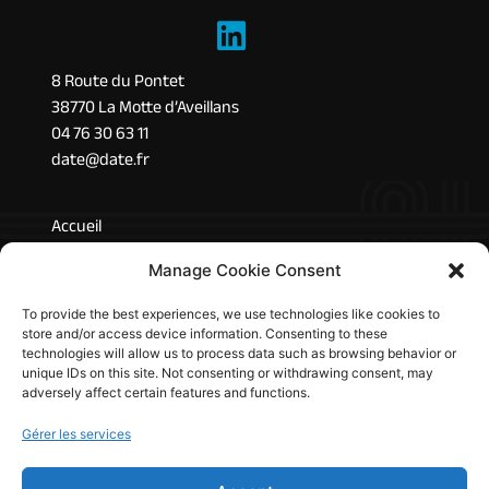
8 Route du Pontet
38770 La Motte d’Aveillans
04 76 30 63 11
date@date.fr
Accueil
L’entreprise
Manage Cookie Consent
Marchés
Technologies
To provide the best experiences, we use technologies like cookies to
store and/or access device information. Consenting to these
Produits
technologies will allow us to process data such as browsing behavior or
Recrutement
unique IDs on this site. Not consenting or withdrawing consent, may
adversely affect certain features and functions.
Actualités
Gérer les services
Mentions légales
Confidentialité